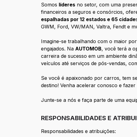
Somos
líderes
no setor, com uma presenç
financeiros a seguros e consórcios, ofe
espalhadas por 12 estados e 65 cidade
GWM, Ford, VW/MAN, Valtra, Fendt e mui
Imagine-se trabalhando com o maior port
engajados. Na
AUTOMOB
, você terá a 
carreira de sucesso em um ambiente dinâ
veículos até serviços de pós-vendas, como
Se você é apaixonado por carros, tem s
destino! Venha acelerar conosco e fazer
Junte-se a nós e faça parte de uma equip
RESPONSABILIDADES E ATRIBU
Responsabilidades e atribuições: