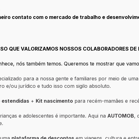
e
eiro contato com o mercado de trabalho e desenvolvime
 ISSO QUE VALORIZAMOS NOSSOS COLABORADORES DE
conhece, nós também temos. Queremos te mostrar que vamo
ializado para a nossa gente e familiares por meio de uma 
iro e/ou jurídico e tudo isso com sigilo absoluto.
 estendidas
+
Kit nascimento
para recém-mamães e recé
ianças e adolescentes é importante. Aqui na
AUTOMOB
,
e.
a uma
plataforma de descontos
em viagens, cultura e entr