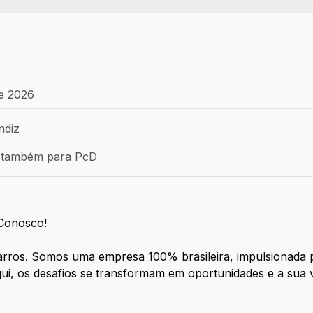
de 2026
ndiz
po - SP
 vaga: Aprendiz
 também para PcD
ambém para PcD
 Conosco!
arros. Somos uma empresa 100% brasileira, impulsionada p
ui, os desafios se transformam em oportunidades e a sua 