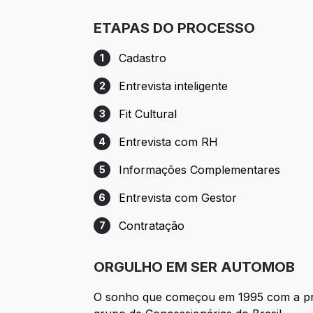
ETAPAS DO PROCESSO
Cadastro
1
Etapa 1: Cadastro
Entrevista inteligente
2
Etapa 2: Entrevista inteligente
Fit Cultural
3
Etapa 3: Fit Cultural
Entrevista com RH
4
Etapa 4: Entrevista com RH
Informações Complementares
5
Etapa 5: Informações Complementares
Entrevista com Gestor
6
Etapa 6: Entrevista com Gestor
Contratação
7
Etapa 7: Contratação
ORGULHO EM SER AUTOMOB
O sonho que começou em 1995 com a prim